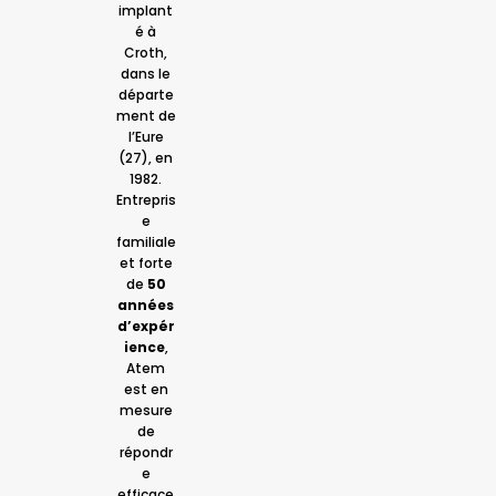
implant
é à
Croth,
dans le
départe
ment de
l’Eure
(27), en
1982.
Entrepris
e
familiale
et forte
de
50
années
d’expér
ience
,
Atem
est en
mesure
de
répondr
e
efficace