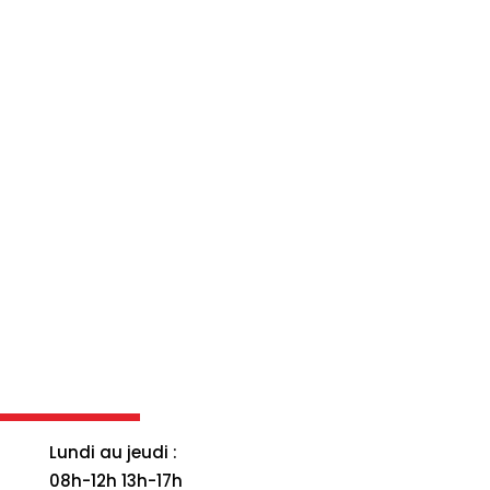
17 rue de la Garenne
27530 Croth
Téléphone
02 37 41 87 09
E-mail
commercial@atem-courage.com
Lundi au jeudi :
08h-12h 13h-17h